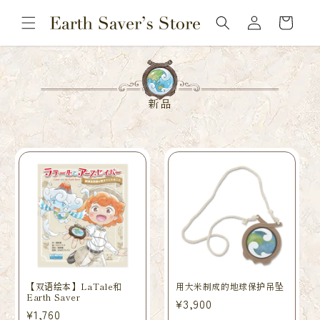
购
跳到内
登
容
物
录
车
新品
【双语绘本】LaTale和
用大米制成的地球保护吊坠
Earth Saver
常
¥3,900
常
¥1,760