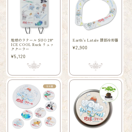
地球のラテール SUO 28°
Earth's Latale 颈部冷却器
ICE COOL Ruck リュッ
常
¥2,900
ククーラー
规
常
¥5,120
价
规
格
价
格