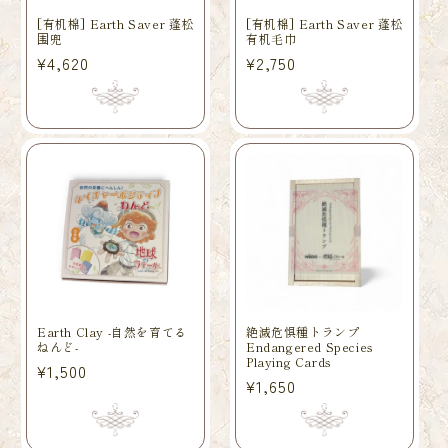
[有机棉] Earth Saver 蓬松
[有机棉] Earth Saver 蓬松
围兜
有机毛巾
常
¥4,620
常
¥2,750
规
规
价
价
格
格
Earth Clay -自然を育てる
絶滅危惧種トランプ
ねんど-
Endangered Species
Playing Cards
常
¥1,500
常
¥1,650
规
规
价
价
格