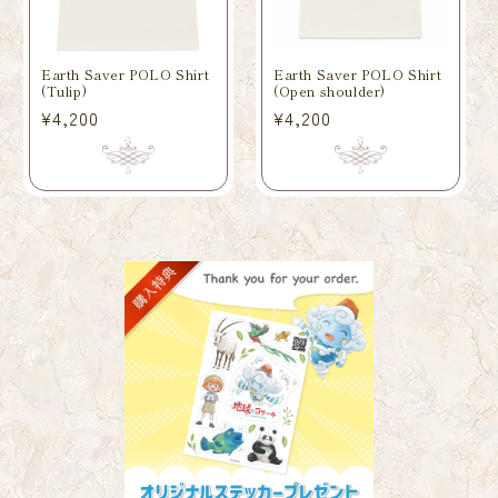
Earth Saver POLO Shirt
Earth Saver POLO Shirt
(Tulip)
(Open shoulder)
常
¥4,200
常
¥4,200
规
规
价
价
格
格