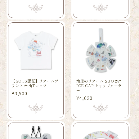
规
规
价
价
格
格
【GOTS認証】ラテールプ
地球のラテール SUO 28°
リント 半袖Tシャツ
ICE CAP キャップクーラ
ー
常
¥3,900
常
¥4,020
规
规
价
价
格
格