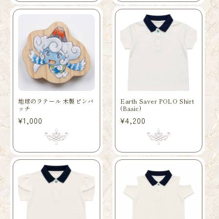
格
地球のラテール 木製ピンバ
Earth Saver POLO Shirt
ッチ
(Basic)
常
¥1,000
常
¥4,200
规
规
价
价
格
格