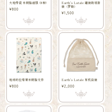
大地传说 米树脂磁铁 (8种)
Earth's Latale 罐装栽培套
装（罗勒）
常
¥800
常
¥1,500
规
规
价
价
格
格
地球的拉塔莱米树脂文件
Earth's Latale 有机袋装
常
¥800
常
¥2,000
规
规
价
价
格
格