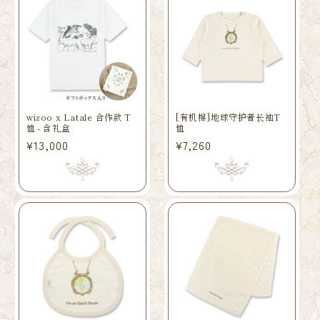
wizoo x Latale 合作款 T
[有机棉]地球守护者长袖T
恤 - 含礼盒
恤
常
¥13,000
常
¥7,260
规
规
价
价
格
格